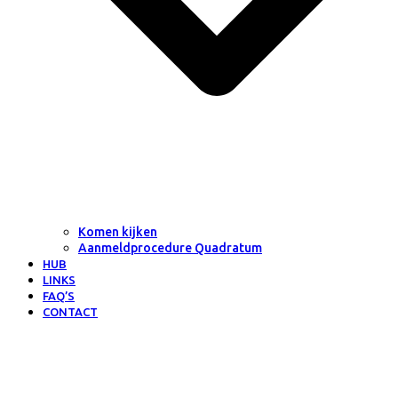
Komen kijken
Aanmeldprocedure Quadratum
HUB
LINKS
FAQ’S
CONTACT